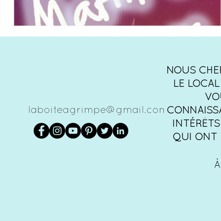
NOUS CHE
LE LOCAL 
VO
laboiteagrimpe@gmail.com
CONNAISS
INTÉRÊTS
QUI ONT 
À